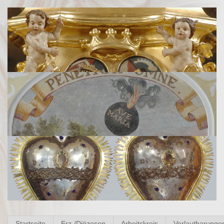
Startseite
Erz-/Diözesen
Arbeitskreis
Verlautbarunge