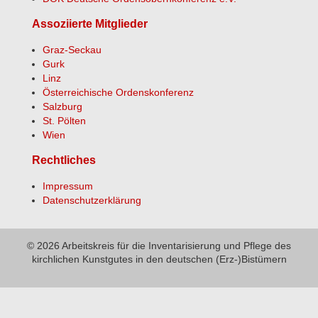
Assoziierte Mitglieder
Graz-Seckau
Gurk
Linz
Österreichische Ordenskonferenz
Salzburg
St. Pölten
Wien
Rechtliches
Impressum
Datenschutzerklärung
© 2026 Arbeitskreis für die Inventarisierung und Pflege des
kirchlichen Kunstgutes in den deutschen (Erz-)Bistümern