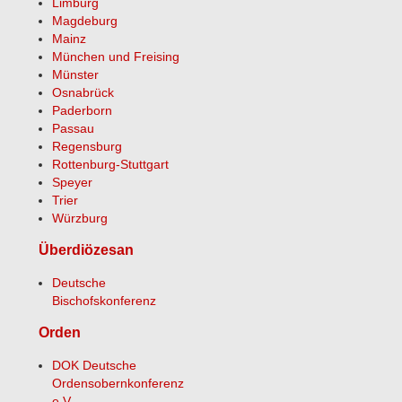
Limburg
Magdeburg
Mainz
München und Freising
Münster
Osnabrück
Paderborn
Passau
Regensburg
Rottenburg-Stuttgart
Speyer
Trier
Würzburg
Überdiözesan
Deutsche
Bischofskonferenz
Orden
DOK Deutsche
Ordensobernkonferenz
e.V.